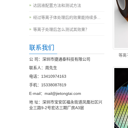
达因液配置方法和测试方法
经过等离子体处理后的效果能持续多...
等离子处理后怎么测试其效果？
联系我们
等离子
公 司：深圳市捷通泰科技有限公司
联系人：周先生
电话：13410974163
手机：15338087819
E-mail：mail@jietongtai.com
地 址：深圳市宝安区福永街道凤凰社区兴
业三路9-2号宏达三期厂房A3层