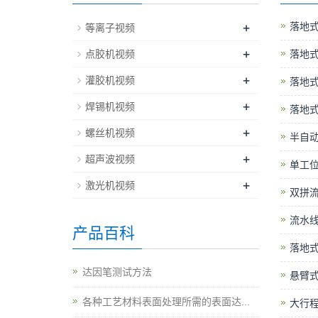
+
落地式
等离子视频
+
点胶机视频
落地式
+
灌胶机视频
落地式
+
焊锡机视频
落地式
+
螺丝机视频
半自动
+
超声波视频
单工位
+
激光机视频
双拼流
流水线
产品百科
落地式
达因笔测试方法
悬臂式
各种工艺材料表面处理所需的表面达...
大行程