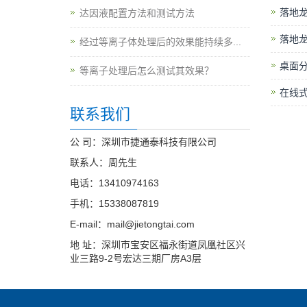
落地龙
达因液配置方法和测试方法
落地龙
经过等离子体处理后的效果能持续多...
桌面分
等离子处理后怎么测试其效果？
在线式
联系我们
公 司：深圳市捷通泰科技有限公司
联系人：周先生
电话：13410974163
手机：15338087819
E-mail：mail@jietongtai.com
地 址：深圳市宝安区福永街道凤凰社区兴
业三路9-2号宏达三期厂房A3层