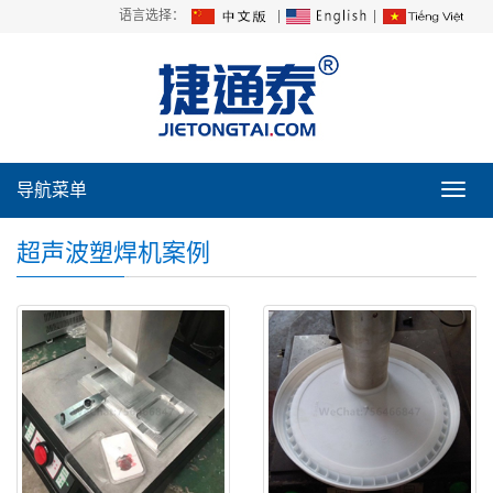
语言选择：
|
|
导航菜单
导
航
菜
超声波塑焊机案例
单