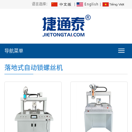
语言选择：
|
|
导航菜单
导
航
菜
落地式自动锁螺丝机
单