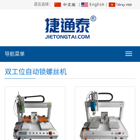
语言选择：
|
|
导航菜单
导
航
菜
双工位自动锁螺丝机
单